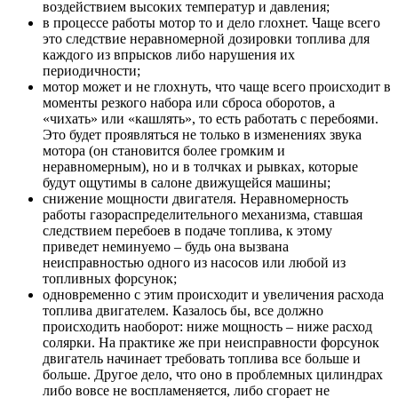
воздействием высоких температур и давления;
в процессе работы мотор то и дело глохнет. Чаще всего
это следствие неравномерной дозировки топлива для
каждого из впрысков либо нарушения их
периодичности;
мотор может и не глохнуть, что чаще всего происходит в
моменты резкого набора или сброса оборотов, а
«чихать» или «кашлять», то есть работать с перебоями.
Это будет проявляться не только в изменениях звука
мотора (он становится более громким и
неравномерным), но и в толчках и рывках, которые
будут ощутимы в салоне движущейся машины;
снижение мощности двигателя. Неравномерность
работы газораспределительного механизма, ставшая
следствием перебоев в подаче топлива, к этому
приведет неминуемо – будь она вызвана
неисправностью одного из насосов или любой из
топливных форсунок;
одновременно с этим происходит и увеличения расхода
топлива двигателем. Казалось бы, все должно
происходить наоборот: ниже мощность – ниже расход
солярки. На практике же при неисправности форсунок
двигатель начинает требовать топлива все больше и
больше. Другое дело, что оно в проблемных цилиндрах
либо вовсе не воспламеняется, либо сгорает не