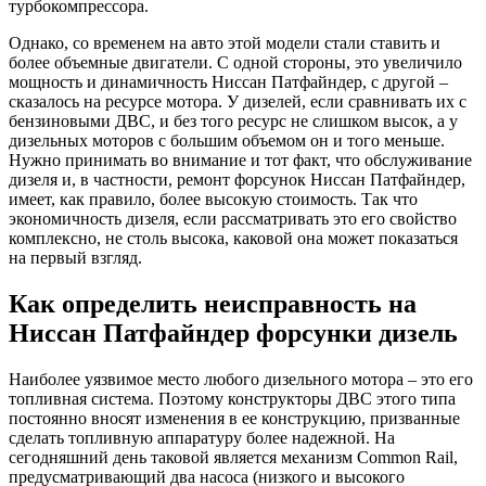
турбокомпрессора.
Однако, со временем на авто этой модели стали ставить и
более объемные двигатели. С одной стороны, это увеличило
мощность и динамичность Ниссан Патфайндер, с другой –
сказалось на ресурсе мотора. У дизелей, если сравнивать их с
бензиновыми ДВС, и без того ресурс не слишком высок, а у
дизельных моторов с большим объемом он и того меньше.
Нужно принимать во внимание и тот факт, что обслуживание
дизеля и, в частности, ремонт форсунок Ниссан Патфайндер,
имеет, как правило, более высокую стоимость. Так что
экономичность дизеля, если рассматривать это его свойство
комплексно, не столь высока, каковой она может показаться
на первый взгляд.
Как определить неисправность на
Ниссан Патфайндер форсунки дизель
Наиболее уязвимое место любого дизельного мотора – это его
топливная система. Поэтому конструкторы ДВС этого типа
постоянно вносят изменения в ее конструкцию, призванные
сделать топливную аппаратуру более надежной. На
сегодняшний день таковой является механизм Common Rail,
предусматривающий два насоса (низкого и высокого