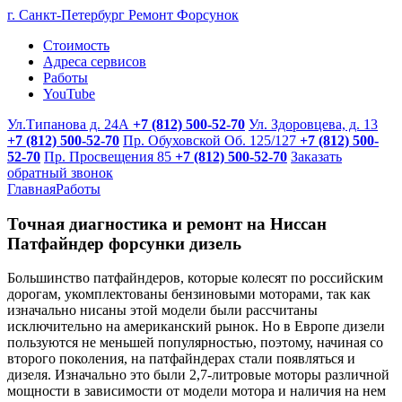
г. Санкт-Петербург
Ремонт Форсунок
Стоимость
Адреса сервисов
Работы
YouTube
Ул.Типанова д. 24А
+7 (812) 500-52-70
Ул. Здоровцева, д. 13
+7 (812) 500-52-70
Пр. Обуховской Об. 125/127
+7 (812) 500-
52-70
Пр. Просвещения 85
+7 (812) 500-52-70
Заказать
обратный звонок
Главная
Работы
Точная диагностика и ремонт на Ниссан
Патфайндер форсунки дизель
Большинство патфайндеров, которые колесят по российским
дорогам, укомплектованы бензиновыми моторами, так как
изначально нисаны этой модели были рассчитаны
исключительно на американский рынок. Но в Европе дизели
пользуются не меньшей популярностью, поэтому, начиная со
второго поколения, на патфайндерах стали появляться и
дизеля. Изначально это были 2,7-литровые моторы различной
мощности в зависимости от модели мотора и наличия на нем