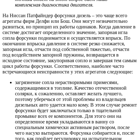
комплексная диагностика двигателя.
На Ниссан Патфайндер форсунки дизель – это чаще всего
агрегаты фирм Делфи или Бош. Они могут незначительно
разниться, но принцип их работы одинаков. Когда давление в
системе достигает определенного значение, запорная игла
сопла форсунки поднимается и осуществляется впрыск. По
окончании впрыска давление в системе резко снижается,
запорная игла, отчасти под собственной тяжестью, отчасти
под воздействием запорной пружины, возвращается в
исходное состояние, закупоривая сопло и завершая тем самым
цикл работы форсунки. Соответственно, наиболее часто
встречающиеся неисправности у этих агрегатов следующие:
загрязнение сопла нерастворимыми примесями,
содержащимися в топливе. Качество отечественной
солярки, к сожалению, оставляет желать лучшего,
поэтому уберечься от этой проблемы из владельцев
дизельных авто удается мало кому. В этом случае ремонт
форсунки будет заключаться только в тщательной
промывке всех ее компонентов. Для этого они на
определенное время укладываются в ванну со
специальным химически активным раствором, после
чего насухо вытираются. Форсунка собирается и, после
того, как пройдет регулировку на испытательном