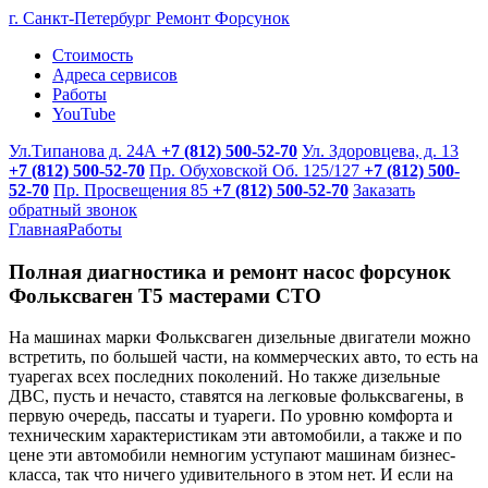
г. Санкт-Петербург
Ремонт Форсунок
Стоимость
Адреса сервисов
Работы
YouTube
Ул.Типанова д. 24А
+7 (812) 500-52-70
Ул. Здоровцева, д. 13
+7 (812) 500-52-70
Пр. Обуховской Об. 125/127
+7 (812) 500-
52-70
Пр. Просвещения 85
+7 (812) 500-52-70
Заказать
обратный звонок
Главная
Работы
Полная диагностика и ремонт насос форсунок
Фольксваген Т5 мастерами СТО
На машинах марки Фольксваген дизельные двигатели можно
встретить, по большей части, на коммерческих авто, то есть на
туарегах всех последних поколений. Но также дизельные
ДВС, пусть и нечасто, ставятся на легковые фольксвагены, в
первую очередь, пассаты и туареги. По уровню комфорта и
техническим характеристикам эти автомобили, а также и по
цене эти автомобили немногим уступают машинам бизнес-
класса, так что ничего удивительного в этом нет. И если на