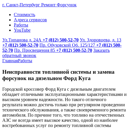
г. Санкт-Петербург
Ремонт Форсунок
Стоимость
Адреса сервисов
Работы
YouTube
Ул.Типанова д. 24А
+7 (812) 500-52-70
Ул. Здоровцева, д. 13
+7 (812) 500-52-70
Пр. Обуховской Об. 125/127
+7 (812) 500-
52-70
Пр. Просвещения 85
+7 (812) 500-52-70
Заказать
обратный звонок
Главная
Работы
Неисправности топливной системы и замена
форсунок на дизельном Форд Куга
Городской кроссовер Форд Куга с дизельным двигателем
обладает отличными эксплуатационными характеристиками и
высоким уровнем надежности. Но такого отличного
результата можно достичь только при регулярном проведении
технического обслуживания, а также своевременного ремонта
автомобиля. По причине того, что топливо на отечественных
АЗС не всегда имеет высокое качество, одной из наиболее
востребованных услуг по ремонту топливной системы