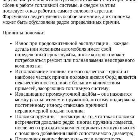
сбоев в работе топливной системы, а следом за этим
последует отказ работать самого силового агрегата.
Форсункам следует уделять особое внимание, а их поломка
может быть обусловлена рядом определенных причин.
Причины поломки:
Износ при продолжительной эксплуатации – каждая
деталь или механизм автомобиля имеет свой
определенный срок службы, после которого может
потребоваться ремонт или полная замена неисправного
компонента;
Использование топлива низкого качества – одной из
наиболее частых причин поломки дизеля Форд является
некачественное топливо с большим количеством
примесей, засоряющих топливную систему;
Изнашивание промежуточной шайбы – она находится
между распылителем и пружиной, поэтому подвержена
постепенному износу, становясь причиной
неравномерной подачи топлива;
Поломка пружины – несмотря на то, что такая поломка
встречается довольно редко, иногда пружина ломается,
после чего приходится компенсировать нужную высоту
с помощью добавления шайб сопоставимого диаметра;
Повредился корпус форсунки – если целостность