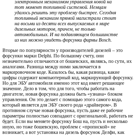
электронным механизмом управления новой на
тот момент топливной системой. Немцам
удалось решить эту проблему быстрее. Сегодня
топливный механизм прямой магистрали стоит
на восьми из десяти всех выпускаемых в мире
дизельных моторов, причем, не только
автомобильных. И на подавляющем большинстве
из них можно увидеть форсунки фирмы Bosch.
Вторые по популярности у производителей дизелей – это
форсунки марки Delphi. По большому счету, они
незначительно отличаются от бошевских, являясь, по сути, их
аналогами. Разница между ними заключается в
маркировочном коде. Казалось бы, какая разница, какие
цифры содержит компьютерный код, маркирующий форсунку.
Но для ЭБУ автомобиля именно этот код имеет решающее
значение. Дело в том, что для того, чтобы работать на
двигателе, новая форсунка должна быть «узнана» блоком
управления. Он это делает с помощью этого самого кода,
который является для ЭБУ своего рода «драйвером». В
противном случае новая форсунка, пусть даже ее рабочие
параметры полностью совпадают с оригинальной, работать не
будет. Если вы меняете форсунку Бош на, пусть и несколько
иную, но тоже бошевскую, проблем с «пропиской» не
возникает, а вот установка на дизель форсунок Делфи, как