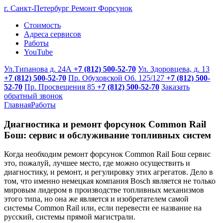
г. Санкт-Петербург
Ремонт Форсунок
Стоимость
Адреса сервисов
Работы
YouTube
Ул.Типанова д. 24А
+7 (812) 500-52-70
Ул. Здоровцева, д. 13
+7 (812) 500-52-70
Пр. Обуховской Об. 125/127
+7 (812) 500-
52-70
Пр. Просвещения 85
+7 (812) 500-52-70
Заказать
обратный звонок
Главная
Работы
Диагностика и ремонт форсунок Common Rail
Бош: сервис и обслуживание топливных систем
Когда необходим ремонт форсунок Common Rail Бош сервис
это, пожалуй, лучшее место, где можно осуществить и
диагностику, и ремонт, и регулировку этих агрегатов. Дело в
том, что именно немецкая компания Bosch является не только
мировым лидером в производстве топливных механизмов
этого типа, но она же является и изобретателем самой
системы Common Rail или, если перевести ее название на
русский, системы прямой магистрали.